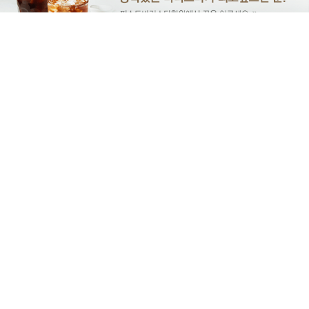
아카데미소개
수강료 조회
재료비 조회
지점별 위치
퍼스트바리스타학원 / 대표이사 : 고성희 / 대표전화 : 031-697-8336 / 주소 : 경기도
안양시 동안구 시민대로 175, 7층 707호
홈
수강료조회
온라인상담
학원위치조회
사업자등록번호 : 513-94-11133 / 학원명 : 퍼스트바리스타학원 / 교육담당자 :
이시우
PC화면보기
ⓒ FIRST COOKING ACADEMY Corp.