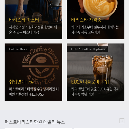
바리스타 마스터
바리스타 자격증
자격증 과정과 심화과정을 한번에 배
커피의 기초부터 실무까지 대비하는
울 수 있는 마스터 과정
자격증 취득 교육과정
Coffee Bean
EUCA Coffee Diploma
취업연계과정
EUCA 디플로마 학위
퍼스트바리스타학원 수강생이라면 커
커피 트렌드에 맞춘 EUCA 유럽 국제
피빈 서류전형 FREE PASS
자격증 학위 과정
+
퍼스트바리스타학원 데일리 뉴스