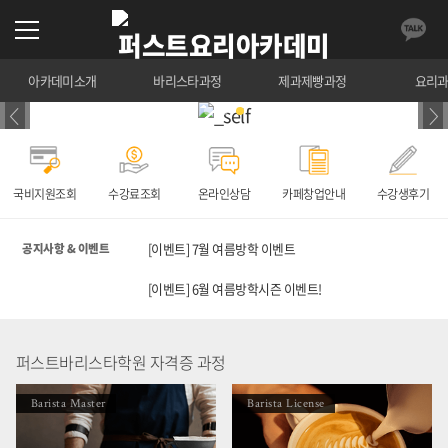
아카데미소개
바리스타과정
제과제빵과정
요리
국비지원조회
수강료조회
온라인상담
카페창업안내
수강생후기
[이벤트] 7월 여름방학 이벤트
공지사항 & 이벤트
[이벤트] 6월 여름방학시즌 이벤트!
퍼스트바리스타학원 자격증 과정
Barista Master
Barista License